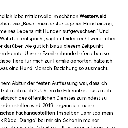
d ich lebe mittlerweile im schönen
Westerwald
.
stehen, wie „Bevor mein erster eigener Hund einzog,
re meines Lebens mit Hunden aufgewachsen.“ Und
Wahrheit entspricht, sagt er leider recht wenig über
r darüber, wie gut ich bis zu diesem Zeitpunkt
en konnte. Unsere Familienhunde liefen eben so
iese Tiere für mich zur Familie gehörten, hatte ich
 was eine Hund-Mensch-Beziehung so ausmacht.
nem Abitur der festen Auffassung war, dass ich
traf mich nach 2 Jahren die Erkenntnis, dass mich
ibtisch des öffentlichen Dienstes zumindest zu
rieden stellen wird. 2018 begann ich meine
nischen Fachangestellten
. Im selben Jahr zog mein
 Rüde „Django“ bei mir ein. Schon in meiner
 mich zwar die Arbeit mit allen Tieren interessierte,