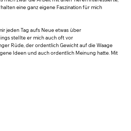
alten eine ganz eigene Faszination für mich
ir jeden Tag aufs Neue etwas über
dings stellte er mich auch oft vor
nger Rüde, der ordentlich Gewicht auf die Waage
gene Ideen und auch ordentlich Meinung hatte. Mit
mich im Vorfeld zwar intensiv informiert, unzählige
inare besucht und den Austausch mit Züchtern
 doch all dies bewahrte mich nicht davor, meine
inem Hund zu machen, der nicht bei jeder Methode,
 Amen“ sagt.
innen auf, die mir aber leider nicht den Weg
r uns als Team wünschte. So begann mein
wurden wir Stück für Stück erwachsen und
zlich zu diversen Praktika und Seminaren
weijährige Ausbildung als
Hundetrainerin
.