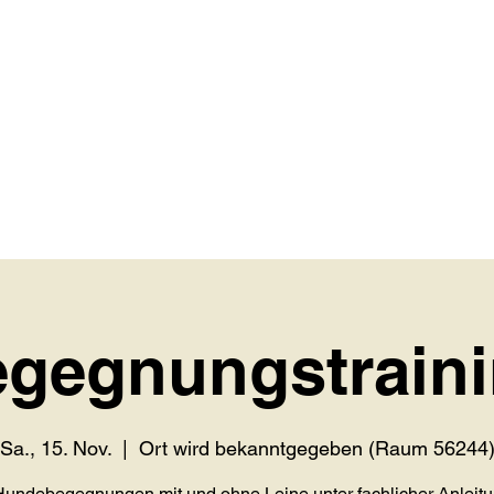
gegnungstrain
Sa., 15. Nov.
  |  
Ort wird bekanntgegeben (Raum 56244
Hundebegegnungen mit und ohne Leine unter fachlicher Anleit